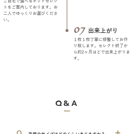
ご利用の流れ
01
ご予約
THE FAVORITE公式LI NEもし
くはフォーム・お電話にてお
問合せください。
02
見学・ご相談
写真内容・料金・衣装等、詳
しくご説明致します。（ご希
望の場合フィッティングも可
能です）
03
衣装・ヘアメイ
ク打ち合わせ
お気に入りの衣装をゆっくり
とご試着ください。持込みも
承ります。