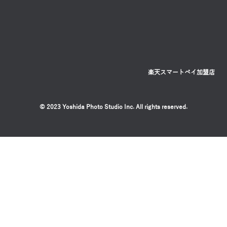
CONTACT
SITEMAP
PRIVACY POLICY
フォトスタジオ フェイバリット
（有限会社 吉田写真館）
〒300-1232 茨城県牛久市上柏田2-37-8
営業時間 / 9:30〜18:30
定休日 / 毎週火曜、第１・第３水曜
029-873-9808
TEL.